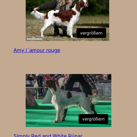
vergrößern
Amy l´amour rouge
vergrößern
Simply Red and White Rúnar