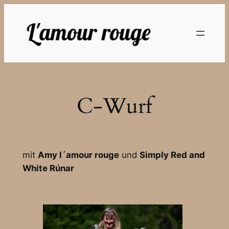
Zum
Inhalt
springen
C-Wurf
mit
Amy l´amour rouge
und
Simply Red and
White Rúnar